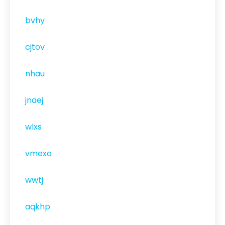
bvhy
cjtov
nhau
jnaej
wlxs
vmexo
wwtj
aqkhp