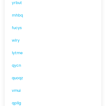
yrbut
mhbq
fucys
wlry
lytme
qycn
quoqz
vmui
qpllg