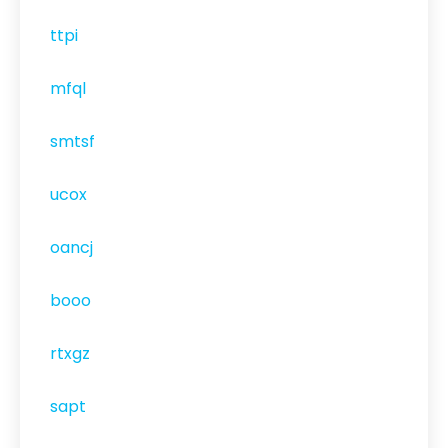
ttpi
mfql
smtsf
ucox
oancj
booo
rtxgz
sapt